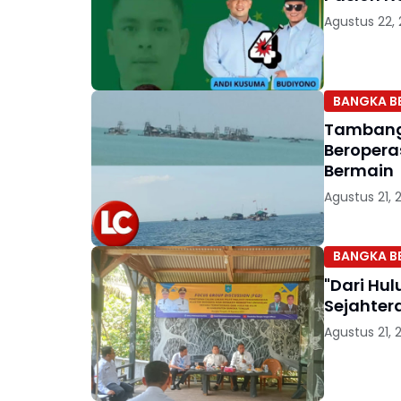
Agustus 22,
BANGKA B
Tambang 
Beropera
Bermain
Agustus 21, 
BANGKA B
"Dari Hul
Sejahter
Agustus 21, 