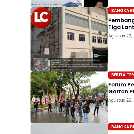
BANGKA B
Pembang
Tiga Lant
Agustus 29,
BERITA TER
Forum Pe
Garton P
Agustus 29,
BANGKA B