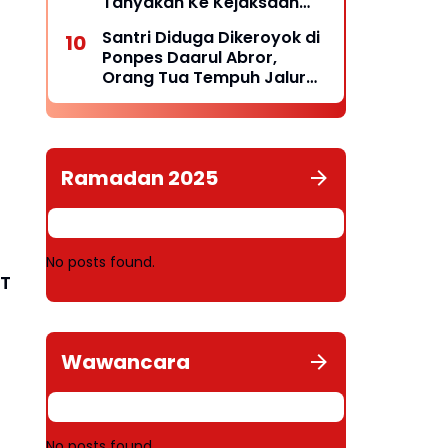
Tanyakan Ke Kejaksaan
Negeri Kepulauan Selayar
Santri Diduga Dikeroyok di
Keberadaannya
Ponpes Daarul Abror,
Orang Tua Tempuh Jalur
Hukum, Laporan Resmi
Masuk Polda Babel
Ramadan 2025
No posts found.
PT
Wawancara
No posts found.