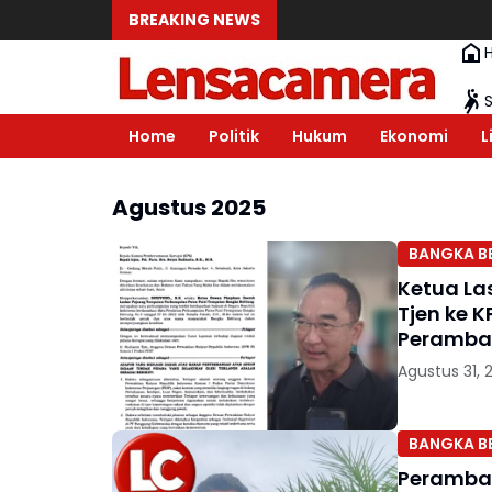
BREAKING NEWS
Home
Politik
Hukum
Ekonomi
L
Agustus 2025
BANGKA B
Ketua La
Tjen ke K
Peramba
Agustus 31, 
BANGKA B
Perambah