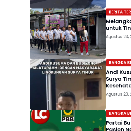
BERITA TER
Melangka
untuk Ti
Agustus 23,
BANGKA B
Andi Kus
Surya Ti
Kesehata
Agustus 23,
BANGKA B
Partai B
Paslon N