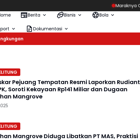
Maraknya Organisasi A
Home
Berita
Bisnis
Bola
Sport
Dokumentasi
ingkungan
ELITUNG
skar Pejuang Tempatan Resmi Laporkan Rudian
PK, Soroti Kekayaan Rp141 Miliar dan Dugaan
han Mangrove
2025
ELITUNG
an Mangrove Diduga Libatkan PT MAS, Praktisi