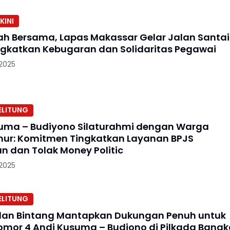
KINI
h Bersama, Lapas Makassar Gelar Jalan Santai
ngkatkan Kebugaran dan Solidaritas Pegawai
 2025
ELITUNG
uma – Budiyono Silaturahmi dengan Warga
mur: Komitmen Tingkatkan Layanan BPJS
n dan Tolak Money Politic
 2025
ELITUNG
ulan Bintang Mantapkan Dukungan Penuh untuk
omor 4 Andi Kusuma – Budiono di Pilkada Bangk