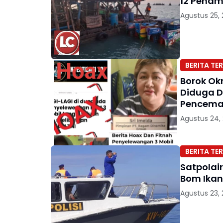
12 Pena
Agustus 25,
BERITA TER
Borok Ok
Diduga D
Pencema
Agustus 24,
BERITA TER
Satpolai
Bom Ikan
Agustus 23,