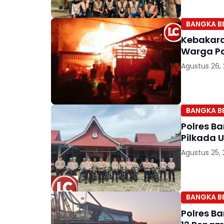
BANGKA B
Kebakara
Warga P
Agustus 26,
BANGKA B
Polres Ba
Pilkada 
Agustus 25,
BANGKA B
Polres Ba