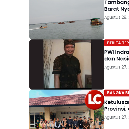
Tambang 
Barat Ny
Agustus 28,
BERITA TER
PWI Indr
dan Nasi
Agustus 27,
BANGKA B
Ketulusa
Provinsi
Agustus 27,