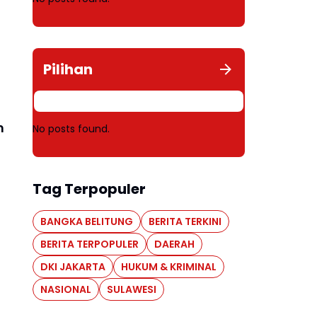
Pilihan
n
No posts found.
Tag Terpopuler
BANGKA BELITUNG
BERITA TERKINI
BERITA TERPOPULER
DAERAH
DKI JAKARTA
HUKUM & KRIMINAL
NASIONAL
SULAWESI