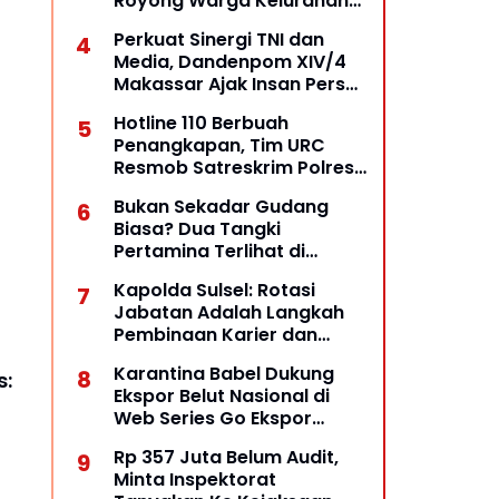
Royong Warga Kelurahan
Opas Indah Tetap Terjaga
Perkuat Sinergi TNI dan
Media, Dandenpom XIV/4
Makassar Ajak Insan Pers
Bangun Komunikasi
Hotline 110 Berbuah
Kolaboratif
Penangkapan, Tim URC
Resmob Satreskrim Polres
Pelabuhan Makassar Bekuk
Bukan Sekadar Gudang
Pelaku Pencurian
Biasa? Dua Tangki
Pertamina Terlihat di
Halaman, Dugaan Praktik
Kapolda Sulsel: Rotasi
BBM Ilegal Diuji
Jabatan Adalah Langkah
Pembinaan Karier dan
Penguatan Stabilitas
Karantina Babel Dukung
Kamtibmas
s:
Ekspor Belut Nasional di
Web Series Go Ekspor
Barantin: Dari Perairan
Rp 357 Juta Belum Audit,
Lokal Menuju Pasar Dunia
Minta Inspektorat