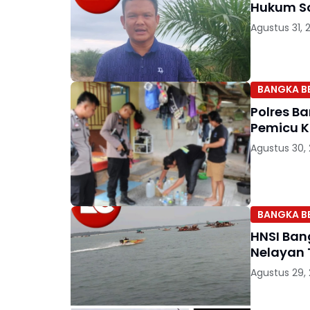
Hukum So
Agustus 31, 
BANGKA B
Polres B
Pemicu K
Agustus 30,
BANGKA B
HNSI Ban
Nelayan 
Agustus 29,