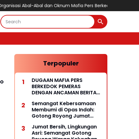
bal-Abal dan Oknum Mafia Pers Berkedok Pemerasan Dengan Pem
Terpopuler
DUGAAN MAFIA PERS
to
BERKEDOK PEMERAS
DENGAN ANCAMAN BERITA
HOAKS
Semangat Kebersamaan
Membumi di Opas Indah:
Gotong Royong Jumat
Wujud Lingkungan Bersih
Jumat Bersih, Lingkungan
dan Rukun
Asri: Semangat Gotong