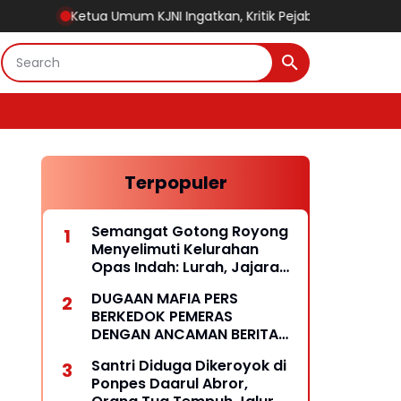
ua Umum KJNI Ingatkan, Kritik Pejabat Publik Jangan Abaikan Fak
Terpopuler
Semangat Gotong Royong
Menyelimuti Kelurahan
Opas Indah: Lurah, Jajaran
RT/RW dan Masyarakat
DUGAAN MAFIA PERS
Bersihkan Lingkungan
BERKEDOK PEMERAS
DENGAN ANCAMAN BERITA
HOAKS
Santri Diduga Dikeroyok di
Ponpes Daarul Abror,