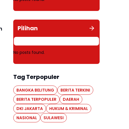
Pilihan
h
No posts found.
Tag Terpopuler
BANGKA BELITUNG
BERITA TERKINI
BERITA TERPOPULER
DAERAH
DKI JAKARTA
HUKUM & KRIMINAL
NASIONAL
SULAWESI