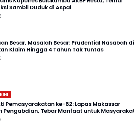
anis Kapolres Bulukumba AKBP Restu, Temui
Aksi Sambil Duduk di Aspal
6
an Besar, Masalah Besar: Prudential Nasabah di
an Klaim Hingga 4 Tahun Tak Tuntas
6
KINI
kti Pemasyarakatan ke-62: Lapas Makassar
 Pengabdian, Tebar Manfaat untuk Masyaraka
6