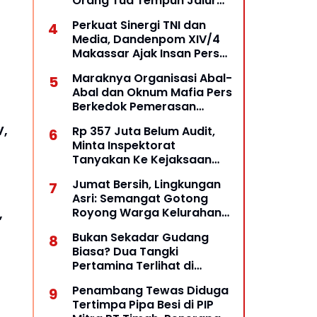
Orang Tua Tempuh Jalur
Hukum, Laporan Resmi
Perkuat Sinergi TNI dan
Masuk Polda Babel
Media, Dandenpom XIV/4
Makassar Ajak Insan Pers
Bangun Komunikasi
Maraknya Organisasi Abal-
Kolaboratif
Abal dan Oknum Mafia Pers
Berkedok Pemerasan
Dengan Pemberitaan Hoax,
V,
Rp 357 Juta Belum Audit,
Ketua LSM Forum Rakyat
Minta Inspektorat
Bersatu Minta Aparat
Tanyakan Ke Kejaksaan
Bertindak
Negeri Kepulauan Selayar
Jumat Bersih, Lingkungan
Keberadaannya
Asri: Semangat Gotong
Royong Warga Kelurahan
,
Opas Indah Tetap Terjaga
Bukan Sekadar Gudang
Biasa? Dua Tangki
Pertamina Terlihat di
Halaman, Dugaan Praktik
Penambang Tewas Diduga
BBM Ilegal Diuji
Tertimpa Pipa Besi di PIP