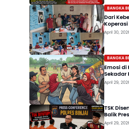
BANGKA B
Dari Keb
Koperasi
April 30, 202
BANGKA B
Emosi di
Sekadar
April 29, 202
TSK Dise
Balik Pre
April 29, 202