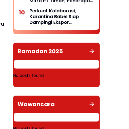
Mitra PT Timah, Penerapan
K3 dan Kelayakan
Perkuat Kolaborasi,
Operasional Disorot
Karantina Babel Siap
Dampingi Ekspor
ru
Komoditas Unggulan
Belitung
Ramadan 2025
No posts found.
Wawancara
No posts found.