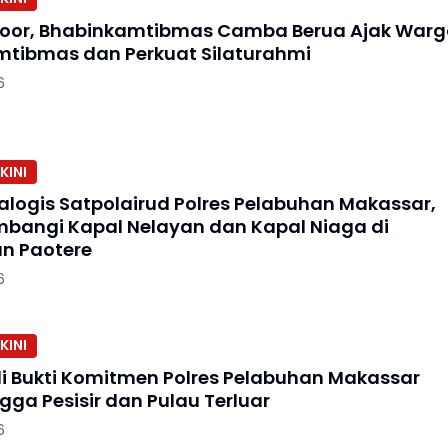
Door, Bhabinkamtibmas Camba Berua Ajak War
tibmas dan Perkuat Silaturahmi
6
KINI
ialogis Satpolairud Polres Pelabuhan Makassar,
ambangi Kapal Nelayan dan Kapal Niaga di
n Paotere
6
KINI
i Bukti Komitmen Polres Pelabuhan Makassar
gga Pesisir dan Pulau Terluar
6