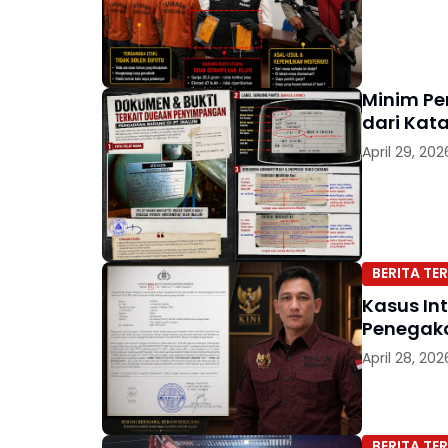
Minim Pe
dari Kat
April 29, 202
BERITA TER
Kasus Int
April 28, 202
BERITA TER