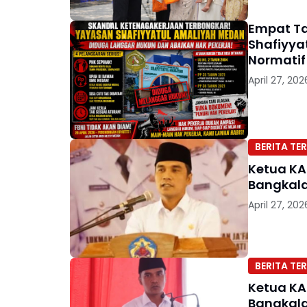
Empat Ta
Shafiyya
Normatif
April 27, 202
BERITA TER
Ketua KA
Bangkala
April 27, 202
BERITA TER
Ketua KA
Bangkala