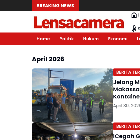
BREAKING NEWS
Home
Politik
Hukum
Ekonomi
L
April 2026
BERITA TER
Jelang M
Makassar
Kontaine
April 30, 202
BERITA TER
lCegah 