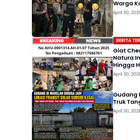
Warga Ko
April 30, 202
BERITA TER
Giat Che
Natura In
Hingga He
April 30, 202
Gudang M
Truk Tan
April 30, 202