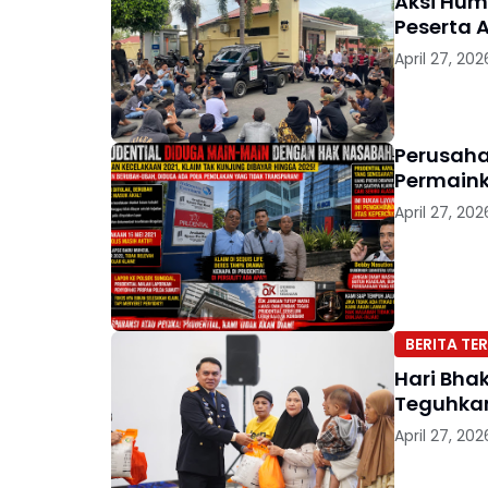
Aksi Hum
Peserta 
April 27, 202
Perusaha
Permaink
April 27, 202
BERITA TER
Hari Bha
Teguhkan
April 27, 202