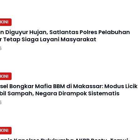
KINI
in Diguyur Hujan, Satlantas Polres Pelabuhan
 Tetap Siaga Layani Masyarakat
6
KINI
lsel Bongkar Mafia BBM di Makassar: Modus Licik
bil Sampah, Negara Dirampok Sistematis
6
KINI