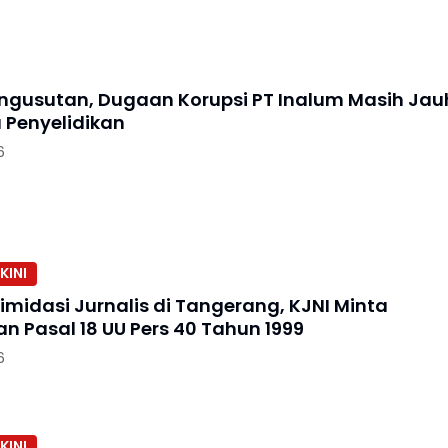
ngusutan, Dugaan Korupsi PT Inalum Masih Jau
a Penyelidikan
6
KINI
imidasi Jurnalis di Tangerang, KJNI Minta
Penegakan Pasal 18 UU Pers 40 Tahun 1999
6
KINI