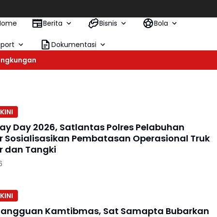
Ket
Home
Berita
Bisnis
Bola
Sport
Dokumentasi
ingkungan
KINI
ay Day 2026, Satlantas Polres Pelabuhan
 Sosialisasikan Pembatasan Operasional Truk
r dan Tangki
6
KINI
Gangguan Kamtibmas, Sat Samapta Bubarkan