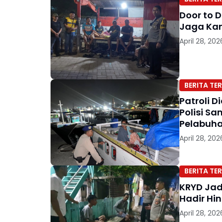
Door to 
Jaga Kam
April 28, 202
BERITA TER
Patroli D
Polisi S
Pelabuha
April 28, 202
BERITA TER
KRYD Jad
Hadir Hin
April 28, 202