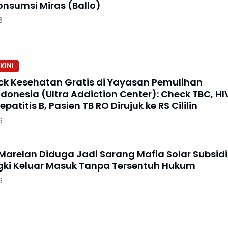
nsumsi Miras (Ballo)
6
KINI
ck Kesehatan Gratis di Yayasan Pemulihan
donesia (Ultra Addiction Center): Check TBC, HI
patitis B, Pasien TB RO Dirujuk ke RS Cililin
6
arelan Diduga Jadi Sarang Mafia Solar Subsidi
gki Keluar Masuk Tanpa Tersentuh Hukum
6