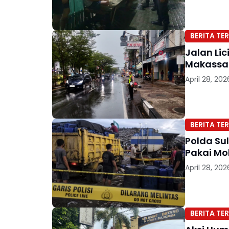
BERITA TER
Jalan Lic
Makassar
April 28, 202
BERITA TER
Polda Su
Pakai Mo
April 28, 202
BERITA TER