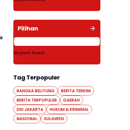
Pilihan
a
No posts found.
Tag Terpopuler
BANGKA BELITUNG
BERITA TERKINI
BERITA TERPOPULER
DAERAH
DKI JAKARTA
HUKUM & KRIMINAL
NASIONAL
SULAWESI