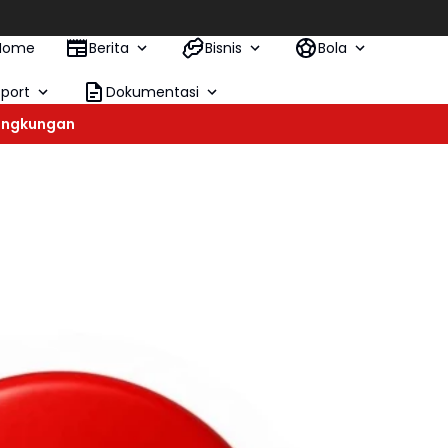
Ket
Home
Berita
Bisnis
Bola
Sport
Dokumentasi
ingkungan