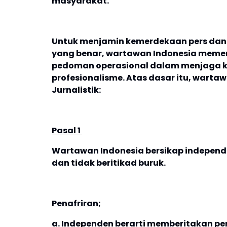
masyarakat.
Untuk menjamin kemerdekaan pers dan 
yang benar, wartawan Indonesia memerl
pedoman operasional dalam menjaga ke
profesionalisme. Atas dasar itu, wart
Jurnalistik:
Pasal 1
Wartawan Indonesia bersikap independe
dan tidak beritikad buruk.
Penafriran;
a. Independen berarti memberitakan per