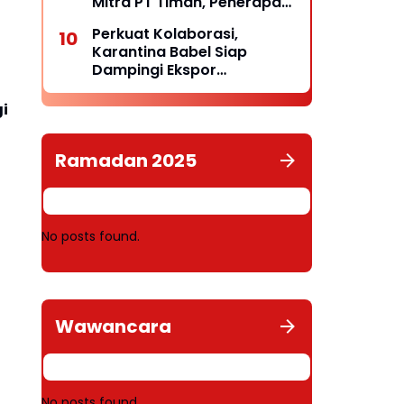
Mitra PT Timah, Penerapan
K3 dan Kelayakan
Perkuat Kolaborasi,
Operasional Disorot
Karantina Babel Siap
Dampingi Ekspor
Komoditas Unggulan
Belitung
i
Ramadan 2025
No posts found.
Wawancara
No posts found.