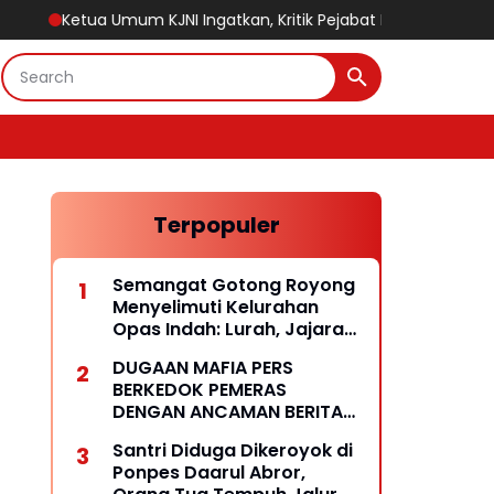
ua Umum KJNI Ingatkan, Kritik Pejabat Publik Jangan Abaikan Fa
Terpopuler
Semangat Gotong Royong
Menyelimuti Kelurahan
Opas Indah: Lurah, Jajaran
RT/RW dan Masyarakat
DUGAAN MAFIA PERS
Bersihkan Lingkungan
BERKEDOK PEMERAS
DENGAN ANCAMAN BERITA
HOAKS
Santri Diduga Dikeroyok di
Ponpes Daarul Abror,