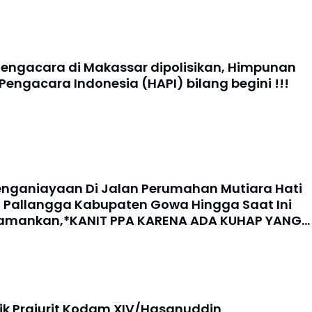
gacara di Makassar dipolisikan, Himpunan
Pengacara Indonesia (HAPI) bilang begini !!!
enganiayaan Di Jalan Perumahan Mutiara Hati
a Pallangga Kabupaten Gowa Hingga Saat Ini
iamankan,*KANIT PPA KARENA ADA KUHAP YANG
UR
oik Prajurit Kodam XIV/Hasanuddin