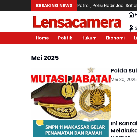
Tak Sekadar Patroli, Polisi Hadir Jadi Sahabat Warga 
BREAKING NEWS
Home
Politik
Hukum
Ekonomi
L
Mei 2025
Polda Sul
Mei 30, 2025
Ini Bant
Melakuk