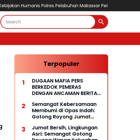
manis Polres Pelabuhan Makassar Pertemukan Tahanan dengan Ke
Terpopuler
DUGAAN MAFIA PERS
BERKEDOK PEMERAS
DENGAN ANCAMAN BERITA
HOAKS
Semangat Kebersamaan
Membumi di Opas Indah:
Gotong Royong Jumat
Wujud Lingkungan Bersih
g
Jumat Bersih, Lingkungan
dan Rukun
Asri: Semangat Gotong