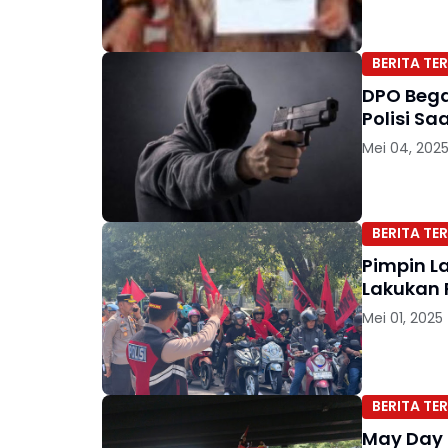
BERITA TER
DPO Bega
Polisi S
Mei 04, 202
BERITA TER
Pimpin L
Lakukan 
Mei 01, 2025
BERITA TER
May Day 