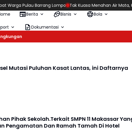
Pulau Barrang Lompo
Tak Kuasa Menahan Air Mata, Kebijakan Hu
Home
Berita
Bisnis
Bola
Sport
Dokumentasi
ingkungan
sel Mutasi Puluhan Kasat Lantas, ini Daftarnya
ahan Pihak Sekolah.Terkait SMPN 11 Makassar Yan
an Pengamatan Dan Ramah Tamah Di Hotel