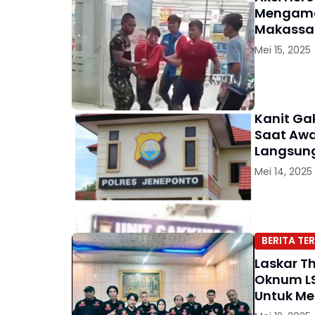
Mengaman
Makassar
Mei 15, 2025
Kanit Gak
Saat Awa
Langsung
Mei 14, 2025
BERITA TER
Laskar T
Oknum LS
Untuk Me