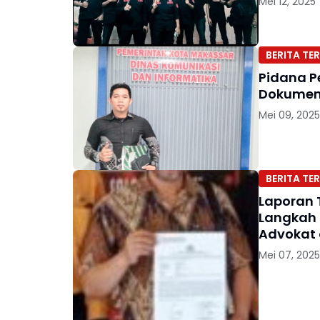
Mei 12, 2025
BERITA TER
Pidana P
Dokumen 
Mei 09, 2025
BERITA TER
Laporan 
Langkah 
Advokat 
Mei 07, 2025