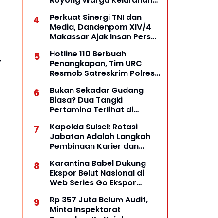
Royong Warga Kelurahan
Opas Indah Tetap Terjaga
Perkuat Sinergi TNI dan
Media, Dandenpom XIV/4
Makassar Ajak Insan Pers
Bangun Komunikasi
Hotline 110 Berbuah
Kolaboratif
7
Penangkapan, Tim URC
Resmob Satreskrim Polres
Pelabuhan Makassar Bekuk
Bukan Sekadar Gudang
Pelaku Pencurian
Biasa? Dua Tangki
Pertamina Terlihat di
Halaman, Dugaan Praktik
Kapolda Sulsel: Rotasi
BBM Ilegal Diuji
Jabatan Adalah Langkah
Pembinaan Karier dan
Penguatan Stabilitas
Karantina Babel Dukung
Kamtibmas
Ekspor Belut Nasional di
Web Series Go Ekspor
Barantin: Dari Perairan
Rp 357 Juta Belum Audit,
Lokal Menuju Pasar Dunia
Minta Inspektorat