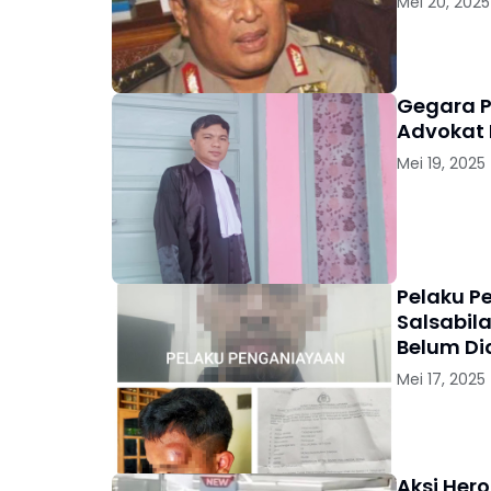
Mei 20, 2025
Gegara Pen
Advokat 
Mei 19, 2025
Pelaku P
Salsabil
Belum D
MENGAT
Mei 17, 2025
Aksi Her