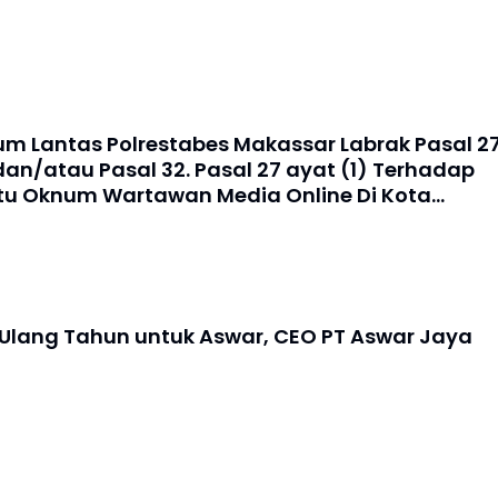
m Lantas Polrestabes Makassar Labrak Pasal 2
dan/atau Pasal 32. Pasal 27 ayat (1) Terhadap
tu Oknum Wartawan Media Online Di Kota
r,
Ulang Tahun untuk Aswar, CEO PT Aswar Jaya