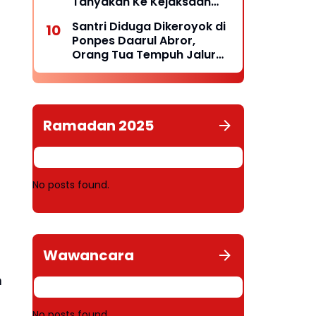
Tanyakan Ke Kejaksaan
Negeri Kepulauan Selayar
Santri Diduga Dikeroyok di
Keberadaannya
Ponpes Daarul Abror,
Orang Tua Tempuh Jalur
Hukum, Laporan Resmi
Masuk Polda Babel
Ramadan 2025
No posts found.
Wawancara
n
No posts found.