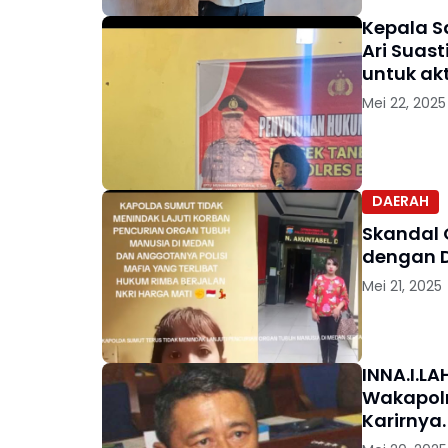
Kepala S
Ari Suas
untuk ak
Mei 22, 2025
DAERAH
Skandal 
dengan 
Mei 21, 2025
INNA.I.LA
Wakapolr
Karirnya.