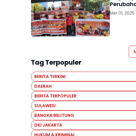
Perubaha
Mei 01, 2025
M
Tag Terpopuler
BERITA TERKINI
DAERAH
BERITA TERPOPULER
SULAWESI
BANGKA BELITUNG
DKI JAKARTA
HUKUM & KRIMINAL