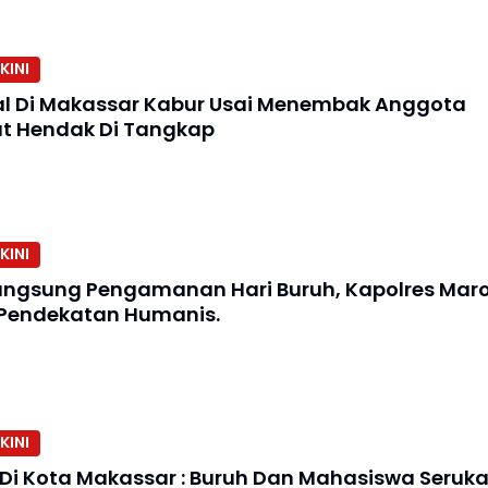
KINI
l Di Makassar Kabur Usai Menembak Anggota
aat Hendak Di Tangkap
5
KINI
angsung Pengamanan Hari Buruh, Kapolres Mar
Pendekatan Humanis.
KINI
Di Kota Makassar : Buruh Dan Mahasiswa Seruk