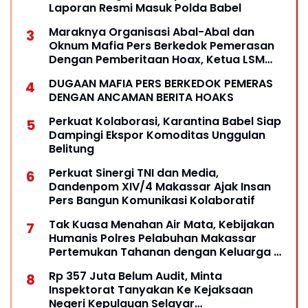
Laporan Resmi Masuk Polda Babel
Maraknya Organisasi Abal-Abal dan
Oknum Mafia Pers Berkedok Pemerasan
Dengan Pemberitaan Hoax, Ketua LSM
Forum Rakyat Bersatu Minta Aparat
DUGAAN MAFIA PERS BERKEDOK PEMERAS
Bertindak
DENGAN ANCAMAN BERITA HOAKS
Perkuat Kolaborasi, Karantina Babel Siap
Dampingi Ekspor Komoditas Unggulan
Belitung
Perkuat Sinergi TNI dan Media,
Dandenpom XIV/4 Makassar Ajak Insan
Pers Bangun Komunikasi Kolaboratif
Tak Kuasa Menahan Air Mata, Kebijakan
Humanis Polres Pelabuhan Makassar
Pertemukan Tahanan dengan Keluarga di
Hari Pernikahan
Rp 357 Juta Belum Audit, Minta
Inspektorat Tanyakan Ke Kejaksaan
Negeri Kepulauan Selayar