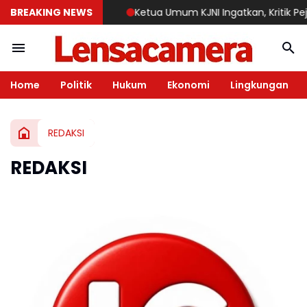
BREAKING NEWS
Ketua Umum KJNI Ingatkan, Kritik Pejab
Home
Politik
Hukum
Ekonomi
Lingkungan
REDAKSI
REDAKSI