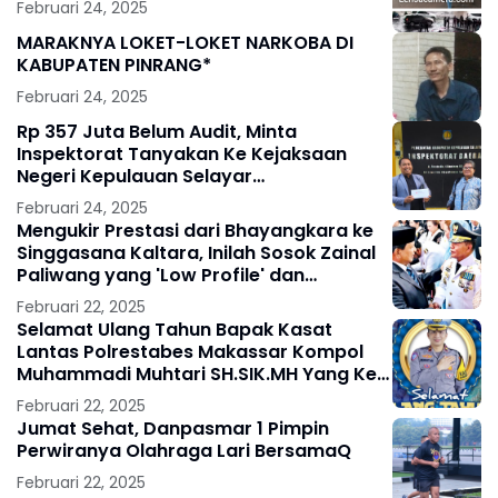
Februari 24, 2025
MARAKNYA LOKET-LOKET NARKOBA DI
KABUPATEN PINRANG*
Februari 24, 2025
Rp 357 Juta Belum Audit, Minta
Inspektorat Tanyakan Ke Kejaksaan
Negeri Kepulauan Selayar
Keberadaannya
Februari 24, 2025
Mengukir Prestasi dari Bhayangkara ke
Singgasana Kaltara, Inilah Sosok Zainal
Paliwang yang 'Low Profile' dan
Bersahaja
Februari 22, 2025
Selamat Ulang Tahun Bapak Kasat
Lantas Polrestabes Makassar Kompol
Muhammadi Muhtari SH.SIK.MH Yang Ke
41 Tahun
Februari 22, 2025
Jumat Sehat, Danpasmar 1 Pimpin
Perwiranya Olahraga Lari BersamaQ
Februari 22, 2025