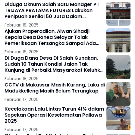
Diduga Oknum Salah Satu Manager PT
TRIJAYA PRATAMA FUTURES Lakukan
Penipuan Senilai 50 Juta Dalam
Penjualan Mobil
Februari 18, 2025
Ajukan Praperadilan, Alwan Sihadji
Kepala Desa Bonea Selayar Tolak
Pemeriksaan Tersangka Sampai Ada
Putusan
Februari 18, 2025
Di Duga Dana Desa Di Salah Gunakan,
Sudah 10 Tahun Kondisi Jalan Tak
Kunjung di Perbaiki,Masyarakat Keluhkan
Kondisi Jalan Yang Sangat
Februari 18, 2025
Memperhatinkan.
CCTV di Makassar Masih Kurang, Laka di
Madukkelleng Masih Belum Terungkap
Februari 17, 2025
Kecelakaan Lalu Lintas Turun 41% dalam
Sepekan Operasi Keselamatan Pallawa
2025
Februari 17, 2025