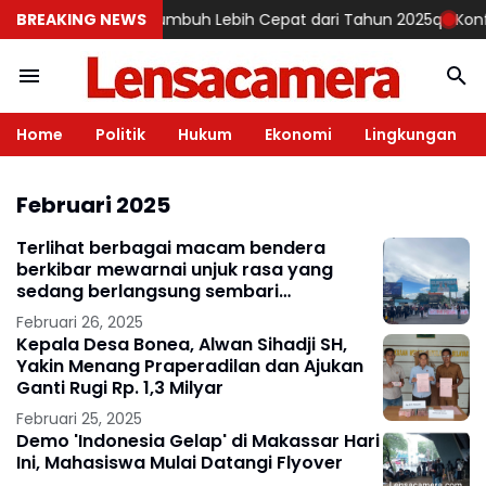
emester I-2026 Tumbuh Lebih Cepat dari Tahun 2025q
BREAKING NEWS
Konferens
Home
Politik
Hukum
Ekonomi
Lingkungan
Februari 2025
Terlihat berbagai macam bendera
berkibar mewarnai unjuk rasa yang
sedang berlangsung sembari
menyampaikan orasinya
Februari 26, 2025
Kepala Desa Bonea, Alwan Sihadji SH,
Yakin Menang Praperadilan dan Ajukan
Ganti Rugi Rp. 1,3 Milyar
Februari 25, 2025
Demo 'Indonesia Gelap' di Makassar Hari
Ini, Mahasiswa Mulai Datangi Flyover