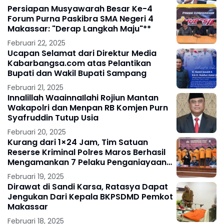
Persiapan Musyawarah Besar Ke-4
Forum Purna Paskibra SMA Negeri 4
Makassar: "Derap Langkah Maju"**
Februari 22, 2025
Ucapan Selamat dari Direktur Media
Kabarbangsa.com atas Pelantikan
Bupati dan Wakil Bupati Sampang
Februari 21, 2025
Innalillah WaainnaIlahi Rojiun Mantan
Wakapolri dan Menpan RB Komjen Purn
Syafruddin Tutup Usia
Februari 20, 2025
Kurang dari 1×24 Jam, Tim Satuan
Reserse Kriminal Polres Maros Berhasil
Mengamankan 7 Pelaku Penganiayaan
Anak Dibawah Umur yang VIRAL di Media
Februari 19, 2025
Sosial
Dirawat di Sandi Karsa, Ratasya Dapat
Jengukan Dari Kepala BKPSDMD Pemkot
Makassar
Februari 18, 2025