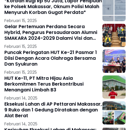
*Korban Rugi Rp 50 Juta, Lapor Penipuan
ke Polsek Makassar, Oknum Polisi Malah
Menyuruh Korban Gugat Perdata*
Februari 15, 2025
Gelar Pertemuan Perdana Secara
Hybrid, Pengurus Persaudaraan Alumni
SMAKARA 2024-2029 Dalami Visi dan
Misi Organisasi
Februari 15, 2025
Puncak Peringatan HUT Ke-21 Pasmar 1
Diisi Dengan Acara Olahraga Bersama
Dan Syukuran
Februari 15, 2025
HUT Ke-11, PT Mitra Hijau Asia
Berkomitmen Terus Berkontribusi
Menangani Limbah B3
Februari 14, 2025
Eksekusi Lahan di AP Pettarani Makassar,
9 Ruko dan 1 Gedung Diratakan dengan
Alat Berat
Februari 14, 2025
Kericuhan Eksekusi Lahan di Makassar: