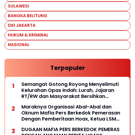
SULAWESI
BANGKA BELITUNG
DKI JAKARTA
HUKUM & KRIMINAL
NASIONAL
Terpopuler
Semangat Gotong Royong Menyelimuti
Kelurahan Opas Indah: Lurah, Jajaran
RT/RW dan Masyarakat Bersihkan
Lingkungan
Maraknya Organisasi Abal-Abal dan
Oknum Mafia Pers Berkedok Pemerasan
Dengan Pemberitaan Hoax, Ketua LSM
Forum Rakyat Bersatu Minta Aparat
DUGAAN MAFIA PERS BERKEDOK PEMERAS
Bertindak