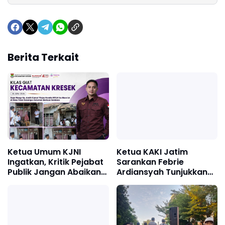
Berita Terkait
Ketua Umum KJNI
Ketua KAKI Jatim
Ingatkan, Kritik Pejabat
Sarankan Febrie
Publik Jangan Abaikan
Ardiansyah Tunjukkan
Fakta di Lapangan
Sikap dan Hormati
Proses Hukum, Bukan
Ajukan Praperadilan