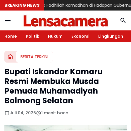
i Memukau Aina Fadhillah Ramadhan di Hadapan Gubernur Sulsel, T
BREAKING NEWS
Home
Politik
Hukum
Ekonomi
Lingkungan
BERITA TERKINI
Bupati Iskandar Kamaru
Resmi Membuka Musda
Pemuda Muhamadiyah
Bolmong Selatan
Juli 04, 2026
1 menit baca