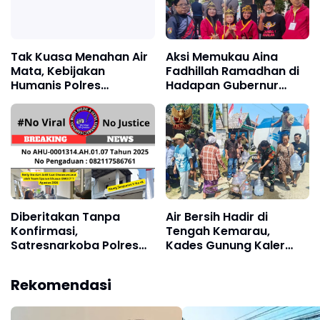
Tak Kuasa Menahan Air
Aksi Memukau Aina
Mata, Kebijakan
Fadhillah Ramadhan di
Humanis Polres
Hadapan Gubernur
Pelabuhan Makassar
Sulsel, Talenta Pesilat
Pertemukan Tahanan
Cilik Tuai Apresiasi
dengan Keluarga di Hari
Pernikahan
Diberitakan Tanpa
Air Bersih Hadir di
Konfirmasi,
Tengah Kemarau,
Satresnarkoba Polres
Kades Gunung Kaler
Cimahi dan Yayasan
Sampaikan Terima
Ultra Jadi Korban
Kasih kepada KJNI
Rekomendasi
Narasi Sepihak