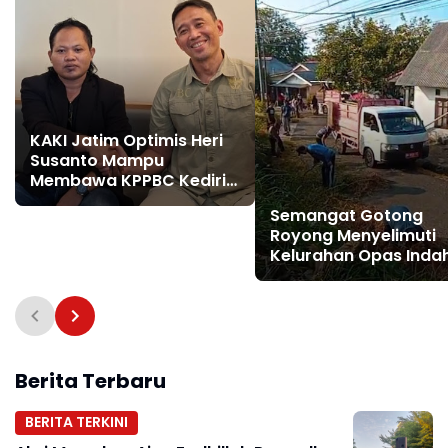
KAKI Jatim Optimis Heri
Susanto Mampu
Membawa KPPBC Kediri
Semakin Berintegritas
Semangat Gotong
Royong Menyelimuti
Kelurahan Opas Indah
Lurah, Jajaran RT/RW
dan Masyarakat
Bersihkan Lingkungan
Berita Terbaru
BERITA TERKINI