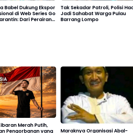
a Babel Dukung Ekspor
Tak Sekadar Patroli, Polisi Had
sional di Web Series Go
Jadi Sahabat Warga Pulau
arantin: Dari Perairan
Barrang Lompo
nuju Pasar Dunia
 Kibaran Merah Putih,
Maraknya Organisasi Abal-
an Pengorbanan yang