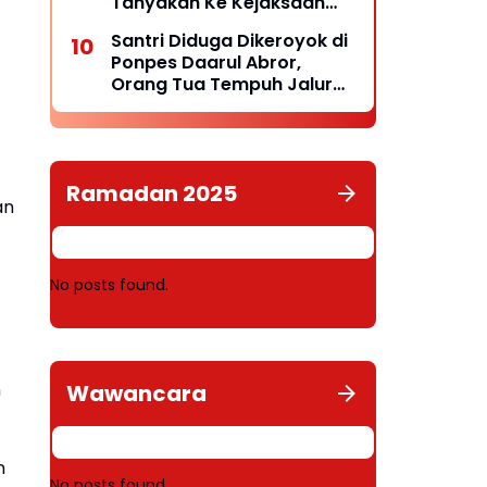
Tanyakan Ke Kejaksaan
Negeri Kepulauan Selayar
Santri Diduga Dikeroyok di
Keberadaannya
Ponpes Daarul Abror,
Orang Tua Tempuh Jalur
Hukum, Laporan Resmi
Masuk Polda Babel
Ramadan 2025
an
No posts found.
n
Wawancara
n
No posts found.