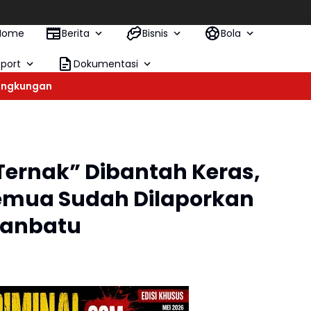
K
Home
Berita
Bisnis
Bola
Sport
Dokumentasi
ingkungan
ernak” Dibantah Keras,
Semua Sudah Dilaporkan
hanbatu