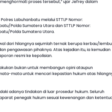
menghormati proses tersebut,” ujar Jefrey dalam
i Polres Labuhanbatu melalui STTLP Nomor:
atu/Polda Sumatera Utara dan STTLP Nomor:
batu/Polda Sumatera Utara.
wal dari hilangnya sejumlah ternak berupa kerbau/lembu
an pengawasan pihaknya. Atas kejadian itu, ia kemudian
oran resmi ke kepolisian.
lakukan bukan untuk membangun opini ataupun
mata-mata untuk mencari kepastian hukum atas hilangn
ki adanya tindakan di luar prosedur hukum. Seluruh
aparat penegak hukum sesuai kewenangan dan ketentu