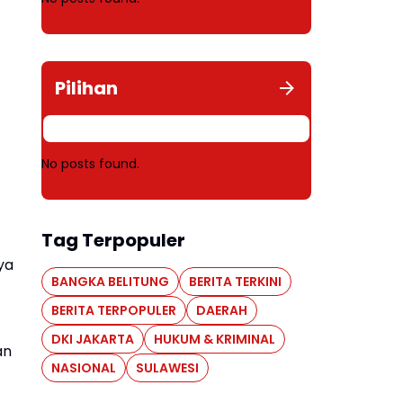
Pilihan
No posts found.
Tag Terpopuler
ya
BANGKA BELITUNG
BERITA TERKINI
BERITA TERPOPULER
DAERAH
DKI JAKARTA
HUKUM & KRIMINAL
an
NASIONAL
SULAWESI