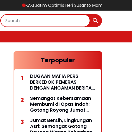
AKI Jatim Optimis Heri Susanto Mampu Membawa KPPBC Kediri Se
Terpopuler
DUGAAN MAFIA PERS
BERKEDOK PEMERAS
DENGAN ANCAMAN BERITA
HOAKS
Semangat Kebersamaan
Membumi di Opas Indah:
Gotong Royong Jumat
Wujud Lingkungan Bersih
Jumat Bersih, Lingkungan
dan Rukun
Asri: Semangat Gotong