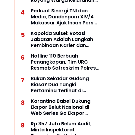
Royong Warga Kelurahan
Opas Indah Tetap Terjaga
Perkuat Sinergi TNI dan
Media, Dandenpom XIV/4
Makassar Ajak Insan Pers
Bangun Komunikasi
Kapolda Sulsel: Rotasi
Kolaboratif
Jabatan Adalah Langkah
Pembinaan Karier dan
Penguatan Stabilitas
Hotline 110 Berbuah
Kamtibmas
Penangkapan, Tim URC
Resmob Satreskrim Polres
Pelabuhan Makassar Bekuk
Bukan Sekadar Gudang
Pelaku Pencurian
Biasa? Dua Tangki
Pertamina Terlihat di
Halaman, Dugaan Praktik
Karantina Babel Dukung
BBM Ilegal Diuji
Ekspor Belut Nasional di
Web Series Go Ekspor
Barantin: Dari Perairan
Rp 357 Juta Belum Audit,
Lokal Menuju Pasar Dunia
Minta Inspektorat