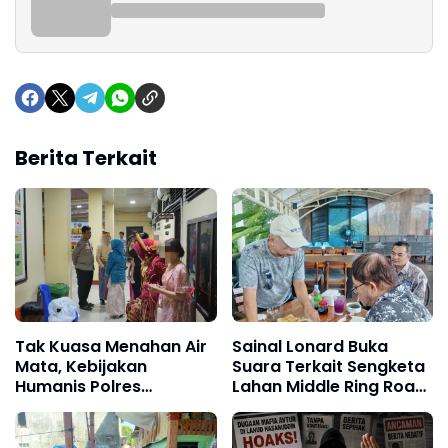
Berita Terkait
Tak Kuasa Menahan Air
Sainal Lonard Buka
Mata, Kebijakan
Suara Terkait Sengketa
Humanis Polres
Lahan Middle Ring Road:
Pelabuhan Makassar
Saya Pembeli Pertama,
Pertemukan Tahanan
Bukan Makelar!
dengan Keluarga di Hari