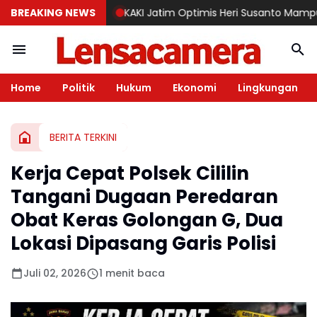
BREAKING NEWS
KAKI Jatim Optimis Heri Susanto Mampu Membawa
Home
Politik
Hukum
Ekonomi
Lingkungan
BERITA TERKINI
Kerja Cepat Polsek Cililin
Tangani Dugaan Peredaran
Obat Keras Golongan G, Dua
Lokasi Dipasang Garis Polisi
Juli 02, 2026
1 menit baca