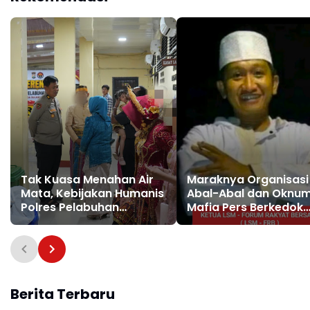
Tak Kuasa Menahan Air
Maraknya Organisasi
Mata, Kebijakan Humanis
Abal-Abal dan Oknu
Polres Pelabuhan
Mafia Pers Berkedok
Makassar Pertemukan
Pemerasan Dengan
Tahanan dengan
Pemberitaan Hoax, K
Keluarga di Hari
LSM Forum Rakyat
Pernikahan
Bersatu Minta Aparat
Bertindak
Berita Terbaru