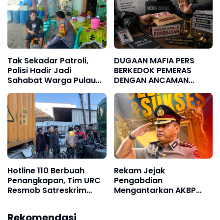
Pernikahan
Tak Sekadar Patroli,
DUGAAN MAFIA PERS
Polisi Hadir Jadi
BERKEDOK PEMERAS
Sahabat Warga Pulau
DENGAN ANCAMAN
Barrang Lompo
BERITA HOAKS
Hotline 110 Berbuah
Rekam Jejak
Penangkapan, Tim URC
Pengabdian
Resmob Satreskrim
Mengantarkan AKBP
Polres Pelabuhan
Restu Wijayanto ke
Makassar Bekuk Pelaku
Jabatan Strategis di
Rekomendasi
Pencurian
Divhubinter Polri