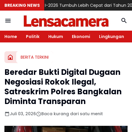
sia Semester I-2026 Tumbuh Lebih Cepat dari Tahun 2025q
BREAKING NEWS
Kon
Home
Politik
Hukum
Ekonomi
Lingkungan
BERITA TERKINI
Beredar Bukti Digital Dugaan
Negosiasi Rokok Ilegal,
Satreskrim Polres Bangkalan
Diminta Transparan
Juli 03, 2026
Baca kurang dari satu menit