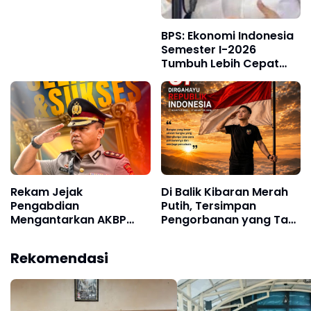
Berhasil Ungkap Kasus
Dugaan Kekerasan
Seksual
BPS: Ekonomi Indonesia
Semester I-2026
Tumbuh Lebih Cepat
dari Tahun 2025q
Rekam Jejak
Di Balik Kibaran Merah
Pengabdian
Putih, Tersimpan
Mengantarkan AKBP
Pengorbanan yang Tak
Restu Wijayanto ke
Boleh Dilupakan
Jabatan Strategis di
Rekomendasi
Divhubinter Polri