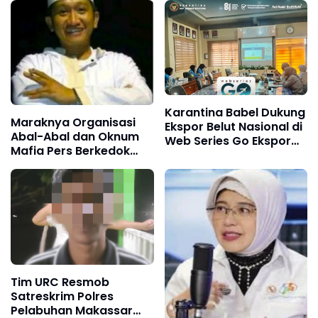
Karantina Babel Dukung
Maraknya Organisasi
Ekspor Belut Nasional di
Abal-Abal dan Oknum
Web Series Go Ekspor
Mafia Pers Berkedok
Barantin: Dari Perairan
Pemerasan Dengan
Lokal Menuju Pasar
Pemberitaan Hoax,
Dunia
Ketua LSM Forum
Rakyat Bersatu Minta
Aparat Bertindak
Tim URC Resmob
Satreskrim Polres
Pelabuhan Makassar