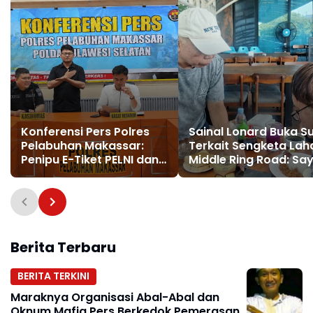
Konferensi Pers Polres
Sainal Lonard Buka S
Pelabuhan Makassar:
Terkait Sengketa Lah
Penipu E-Tiket PELNI dan
Middle Ring Road: Sa
Calo Tiket Kapal Resmi
Pembeli Pertama, Bu
Ditangkap
Makelar!
Berita Terbaru
BERITA TERKINI
Maraknya Organisasi Abal-Abal dan
Oknum Mafia Pers Berkedok Pemerasan