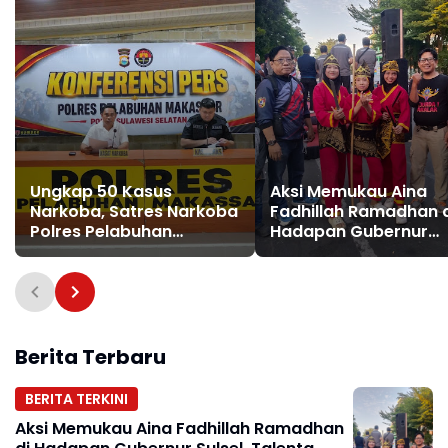
Ungkap 50 Kasus
Aksi Memukau Aina
Narkoba, Satres Narkoba
Fadhillah Ramadhan 
Polres Pelabuhan
Hadapan Gubernur
Makassar Sita Hampir 1
Sulsel, Talenta Pesilat
Kg Sabu dan Selesaikan
Cilik Tuai Apresiasi
21 Perkara Lewat
Restorative Justice
Berita Terbaru
BERITA TERKINI
Aksi Memukau Aina Fadhillah Ramadhan