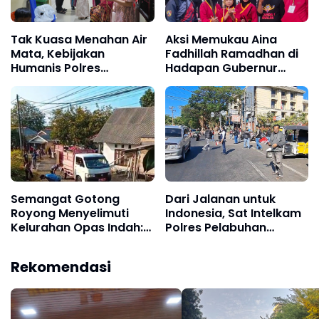
Tak Kuasa Menahan Air
Aksi Memukau Aina
Mata, Kebijakan
Fadhillah Ramadhan di
Humanis Polres
Hadapan Gubernur
Pelabuhan Makassar
Sulsel, Talenta Pesilat
Pertemukan Tahanan
Cilik Tuai Apresiasi
dengan Keluarga di Hari
Pernikahan
Semangat Gotong
Dari Jalanan untuk
Royong Menyelimuti
Indonesia, Sat Intelkam
Kelurahan Opas Indah:
Polres Pelabuhan
Lurah, Jajaran RT/RW
Makassar dan Bajaj
dan Masyarakat
Maxim Tebar Semangat
Rekomendasi
Bersihkan Lingkungan
Merah Putih