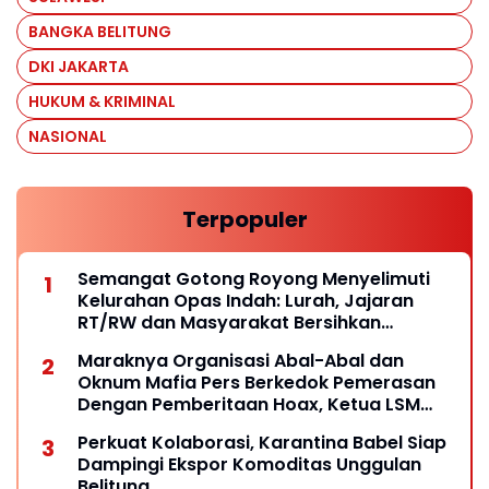
BANGKA BELITUNG
DKI JAKARTA
HUKUM & KRIMINAL
NASIONAL
Terpopuler
Semangat Gotong Royong Menyelimuti
Kelurahan Opas Indah: Lurah, Jajaran
RT/RW dan Masyarakat Bersihkan
Lingkungan
Maraknya Organisasi Abal-Abal dan
Oknum Mafia Pers Berkedok Pemerasan
Dengan Pemberitaan Hoax, Ketua LSM
Forum Rakyat Bersatu Minta Aparat
Perkuat Kolaborasi, Karantina Babel Siap
Bertindak
Dampingi Ekspor Komoditas Unggulan
Belitung