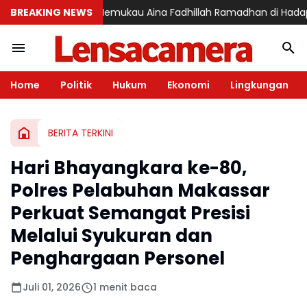
BREAKING NEWS
Aksi Memukau Aina Fadhillah Ramadhan di Hadapan Gubernur 
Home
Politik
Hukum
Ekonomi
Lingkungan
BERITA TERKINI
Hari Bhayangkara ke-80,
Polres Pelabuhan Makassar
Perkuat Semangat Presisi
Melalui Syukuran dan
Penghargaan Personel
Juli 01, 2026
1 menit baca