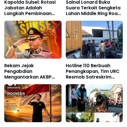
Kapolda Sulsel: Rotasi
Sainal Lonard Buka
Jabatan Adalah
Suara Terkait Sengketa
Langkah Pembinaan
Lahan Middle Ring Road:
Karier dan Penguatan
Saya Pembeli Pertama,
Stabilitas Kamtibmas
Bukan Makelar!
Rekam Jejak
Hotline 110 Berbuah
Pengabdian
Penangkapan, Tim URC
Mengantarkan AKBP
Resmob Satreskrim
Restu Wijayanto ke
Polres Pelabuhan
Jabatan Strategis di
Makassar Bekuk Pelaku
Divhubinter Polri
Pencurian