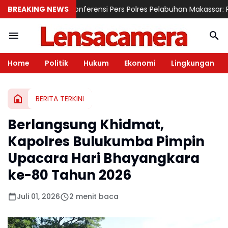
BREAKING NEWS
Konferensi Pers Polres Pelabuhan Makassar: Penipu E-T
Home
Politik
Hukum
Ekonomi
Lingkungan
BERITA TERKINI
Berlangsung Khidmat,
Kapolres Bulukumba Pimpin
Upacara Hari Bhayangkara
ke-80 Tahun 2026
Juli 01, 2026
2 menit baca