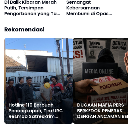
Di Balik Kibaran Merah
Semangat
Putih, Tersimpan
Kebersamaan
Pengorbanan yang Tak
Membumi di Opas
Boleh Dilupakan
Indah: Gotong Royong
Jumat Wujud
Rekomendasi
Lingkungan Bersih dan
Rukun
Hotline 110 Berbuah
DUGAAN MAFIA PERS
Penangkapan, Tim URC
BERKEDOK PEMERAS
Resmob Satreskrim
DENGAN ANCAMAN BE
Polres Pelabuhan
HOAKS
Makassar Bekuk Pelaku