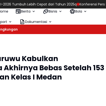
umbuh Lebih Cepat dari Tahun 2025q
Konferensi Pers Polres Pe
Home
Berita
Bisnis
Bola
Sport
Dokumentasi
ingkungan
ruwu Kabulkan
Akhirnya Bebas Setelah 153
an Kelas I Medan