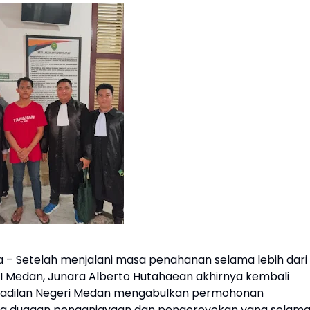
 – Setelah menjalani masa penahanan selama lebih dari
 I Medan, Junara Alberto Hutahaean akhirnya kembali
ngadilan Negeri Medan mengabulkan permohonan
a dugaan penganiayaan dan pengeroyokan yang selam