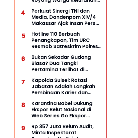
Royong Warga Kelurahan
Opas Indah Tetap Terjaga
Perkuat Sinergi TNI dan
Media, Dandenpom XIV/4
Makassar Ajak Insan Pers
Bangun Komunikasi
Hotline 110 Berbuah
Kolaboratif
Penangkapan, Tim URC
Resmob Satreskrim Polres
Pelabuhan Makassar Bekuk
Bukan Sekadar Gudang
Pelaku Pencurian
Biasa? Dua Tangki
Pertamina Terlihat di
Halaman, Dugaan Praktik
Kapolda Sulsel: Rotasi
BBM Ilegal Diuji
Jabatan Adalah Langkah
Pembinaan Karier dan
Penguatan Stabilitas
Karantina Babel Dukung
Kamtibmas
Ekspor Belut Nasional di
Web Series Go Ekspor
Barantin: Dari Perairan
Rp 357 Juta Belum Audit,
Lokal Menuju Pasar Dunia
Minta Inspektorat
a