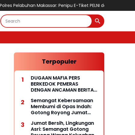
labuhan Makassar: Penipu E-Tiket PELNI dan Calo Tiket Kapal Res
Terpopuler
DUGAAN MAFIA PERS
BERKEDOK PEMERAS
DENGAN ANCAMAN BERITA
HOAKS
Semangat Kebersamaan
Membumi di Opas Indah:
Gotong Royong Jumat
Wujud Lingkungan Bersih
Jumat Bersih, Lingkungan
dan Rukun
Asri: Semangat Gotong