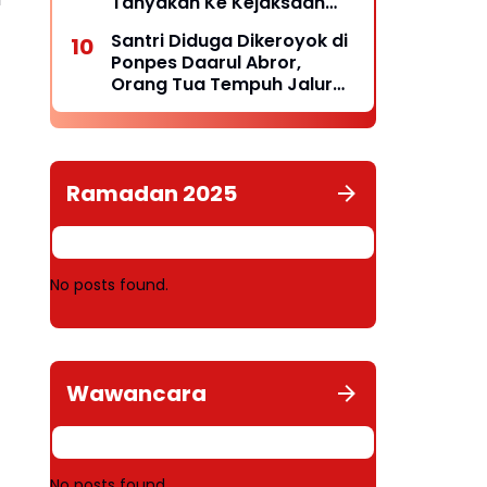
Tanyakan Ke Kejaksaan
Negeri Kepulauan Selayar
Santri Diduga Dikeroyok di
Keberadaannya
Ponpes Daarul Abror,
Orang Tua Tempuh Jalur
Hukum, Laporan Resmi
Masuk Polda Babel
Ramadan 2025
No posts found.
Wawancara
No posts found.