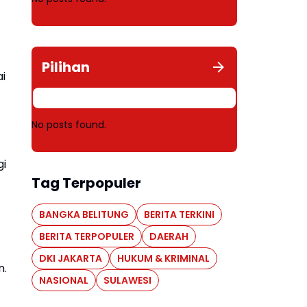
Pilihan
i
No posts found.
gi
Tag Terpopuler
BANGKA BELITUNG
BERITA TERKINI
BERITA TERPOPULER
DAERAH
DKI JAKARTA
HUKUM & KRIMINAL
n.
NASIONAL
SULAWESI