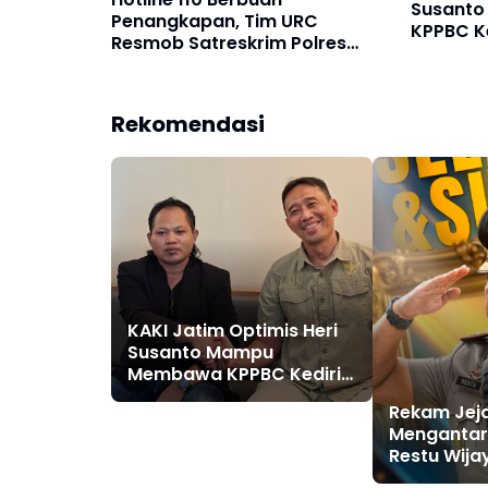
Susant
Penangkapan, Tim URC
KPPBC K
Resmob Satreskrim Polres
Berinteg
Pelabuhan Makassar Bekuk
Pelaku Pencurian
Rekomendasi
KAKI Jatim Optimis Heri
Susanto Mampu
Membawa KPPBC Kediri
Semakin Berintegritas
Rekam Jej
Mengantar
Restu Wija
Jabatan St