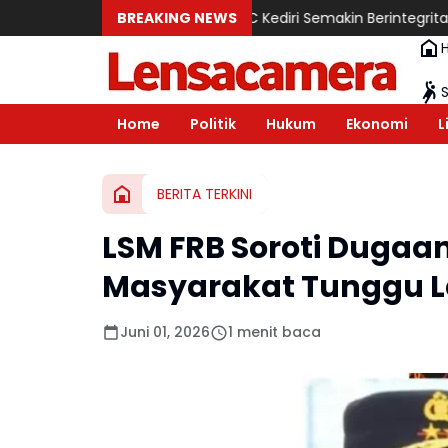
ampu Membawa KPPBC Kediri Semakin Berintegritas
BREAKING NEWS
Tak Sekadar
Home
Politik
Hukum
Ekonomi
L
BERITA TERKINI
LSM FRB Soroti Dugaan
Masyarakat Tunggu L
Juni 01, 2026
1 menit baca