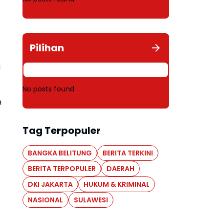
Pilihan
g
No posts found.
n
Tag Terpopuler
BANGKA BELITUNG
BERITA TERKINI
BERITA TERPOPULER
DAERAH
DKI JAKARTA
HUKUM & KRIMINAL
NASIONAL
SULAWESI