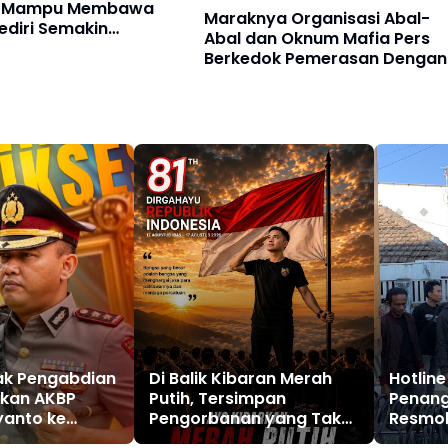
o Mampu Membawa
Maraknya Organisasi Abal-
ediri Semakin
Abal dan Oknum Mafia Pers
ritas
Berkedok Pemerasan Dengan
Pemberitaan Hoax, Ketua LS
Forum Rakyat Bersatu Minta
Aparat Bertindak
ak Pengabdian
Di Balik Kibaran Merah
Hotline
kan AKBP
Putih, Tersimpan
Penang
yanto ke
Pengorbanan yang Tak
Resmob
rategis di
Boleh Dilupakan
Polres