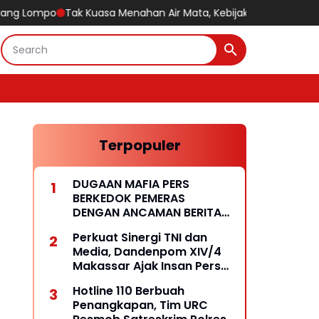
ak Kuasa Menahan Air Mata, Kebijakan Humanis Polres Pelabuha
Terpopuler
DUGAAN MAFIA PERS
BERKEDOK PEMERAS
DENGAN ANCAMAN BERITA
HOAKS
Perkuat Sinergi TNI dan
Media, Dandenpom XIV/4
Makassar Ajak Insan Pers
Bangun Komunikasi
Hotline 110 Berbuah
Kolaboratif
Penangkapan, Tim URC