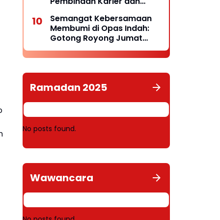
Pembinaan Karier dan
Penguatan Stabilitas
Semangat Kebersamaan
Kamtibmas
Membumi di Opas Indah:
Gotong Royong Jumat
Wujud Lingkungan Bersih
dan Rukun
Ramadan 2025
o
No posts found.
n
Wawancara
No posts found.