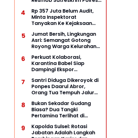
Resmob Satreskrim Polres
Pelabuhan Makassar Bekuk
Rp 357 Juta Belum Audit,
Pelaku Pencurian
Minta Inspektorat
Tanyakan Ke Kejaksaan
Negeri Kepulauan Selayar
Jumat Bersih, Lingkungan
Keberadaannya
Asri: Semangat Gotong
Royong Warga Kelurahan
Opas Indah Tetap Terjaga
Perkuat Kolaborasi,
Karantina Babel Siap
Dampingi Ekspor
Komoditas Unggulan
Santri Diduga Dikeroyok di
Belitung
Ponpes Daarul Abror,
Orang Tua Tempuh Jalur
Hukum, Laporan Resmi
Bukan Sekadar Gudang
Masuk Polda Babel
Biasa? Dua Tangki
Pertamina Terlihat di
Halaman, Dugaan Praktik
Kapolda Sulsel: Rotasi
BBM Ilegal Diuji
Jabatan Adalah Langkah