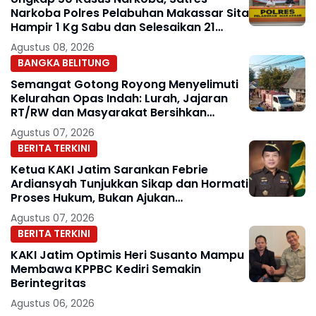
Narkoba Polres Pelabuhan Makassar Sita
Hampir 1 Kg Sabu dan Selesaikan 21
Perkara Lewat Restorative Justice
Agustus 08, 2026
BANGKA BELITUNG
Semangat Gotong Royong Menyelimuti
Kelurahan Opas Indah: Lurah, Jajaran
RT/RW dan Masyarakat Bersihkan
Lingkungan
Agustus 07, 2026
BERITA TERKINI
Ketua KAKI Jatim Sarankan Febrie
Ardiansyah Tunjukkan Sikap dan Hormati
Proses Hukum, Bukan Ajukan
Praperadilan
Agustus 07, 2026
BERITA TERKINI
KAKI Jatim Optimis Heri Susanto Mampu
Membawa KPPBC Kediri Semakin
Berintegritas
Agustus 06, 2026