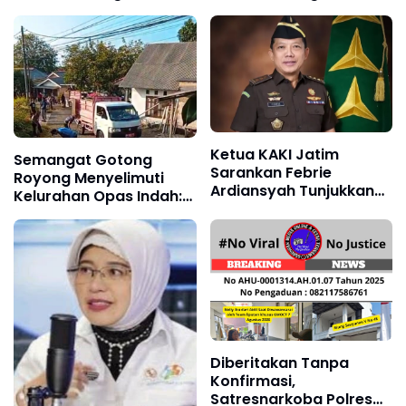
Sampaikan Terima
Barrang Lompo
Kasih kepada KJNI
Ketua KAKI Jatim
Semangat Gotong
Sarankan Febrie
Royong Menyelimuti
Ardiansyah Tunjukkan
Kelurahan Opas Indah:
Sikap dan Hormati
Lurah, Jajaran RT/RW
Proses Hukum, Bukan
dan Masyarakat
Ajukan Praperadilan
Bersihkan Lingkungan
Diberitakan Tanpa
Konfirmasi,
Satresnarkoba Polres