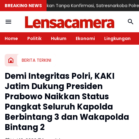
BREAKING NEWS
Diberitakan Tanpa Konfirmasi, Satresnarkoba Polres Cimahi
Home
Politik
Hukum
Ekonomi
Lingkungan
BERITA TERKINI
Demi Integritas Polri, KAKI
Jatim Dukung Presiden
Prabowo Naikkan Status
Pangkat Seluruh Kapolda
Berbintang 3 dan Wakapolda
Bintang 2