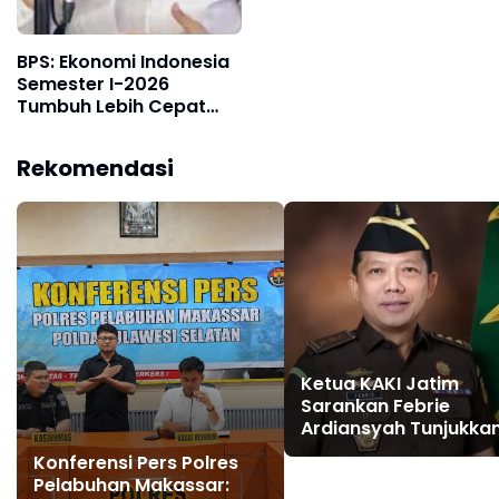
Cimahi dan Yayasan
Ultra Jadi Korban
Narasi Sepihak
BPS: Ekonomi Indonesia
Semester I-2026
Tumbuh Lebih Cepat
dari Tahun 2025q
Rekomendasi
Ketua KAKI Jatim
Sarankan Febrie
Ardiansyah Tunjukka
Sikap dan Hormati
Konferensi Pers Polres
Proses Hukum, Bukan
Pelabuhan Makassar:
Ajukan Praperadilan