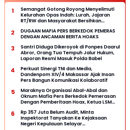
Semangat Gotong Royong Menyelimuti
Kelurahan Opas Indah: Lurah, Jajaran
RT/RW dan Masyarakat Bersihkan
Lingkungan
DUGAAN MAFIA PERS BERKEDOK PEMERAS
DENGAN ANCAMAN BERITA HOAKS
Santri Diduga Dikeroyok di Ponpes Daarul
Abror, Orang Tua Tempuh Jalur Hukum,
Laporan Resmi Masuk Polda Babel
Perkuat Sinergi TNI dan Media,
Dandenpom XIV/4 Makassar Ajak Insan
Pers Bangun Komunikasi Kolaboratif
Maraknya Organisasi Abal-Abal dan
Oknum Mafia Pers Berkedok Pemerasan
Dengan Pemberitaan Hoax, Ketua LSM
Forum Rakyat Bersatu Minta Aparat
Rp 357 Juta Belum Audit, Minta
Bertindak
Inspektorat Tanyakan Ke Kejaksaan
Negeri Kepulauan Selayar
Keberadaannya