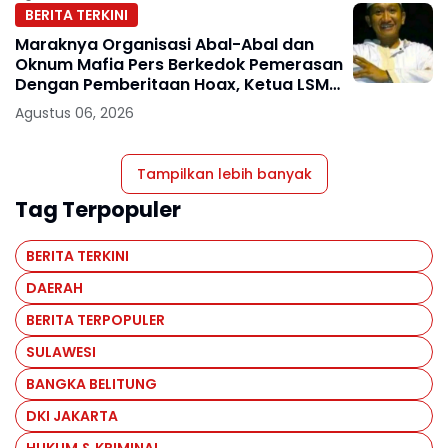
BERITA TERKINI
Maraknya Organisasi Abal-Abal dan
Oknum Mafia Pers Berkedok Pemerasan
Dengan Pemberitaan Hoax, Ketua LSM
Forum Rakyat Bersatu Minta Aparat
Agustus 06, 2026
Bertindak
Tampilkan lebih banyak
Tag Terpopuler
BERITA TERKINI
DAERAH
BERITA TERPOPULER
SULAWESI
BANGKA BELITUNG
DKI JAKARTA
HUKUM & KRIMINAL