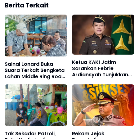
Berita Terkait
Ketua KAKI Jatim
Sainal Lonard Buka
Sarankan Febrie
Suara Terkait Sengketa
Ardiansyah Tunjukkan
Lahan Middle Ring Road:
Sikap dan Hormati
Saya Pembeli Pertama,
Proses Hukum, Bukan
Bukan Makelar!
Ajukan Praperadilan
Tak Sekadar Patroli,
Rekam Jejak