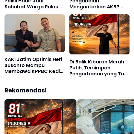
Polisi Hadir Jadi
Pengabdian
Sahabat Warga Pulau
Mengantarkan AKBP
Barrang Lompo
Restu Wijayanto ke
Jabatan Strategis di
Divhubinter Polri
KAKI Jatim Optimis Heri
Di Balik Kibaran Merah
Susanto Mampu
Putih, Tersimpan
Membawa KPPBC Kediri
Pengorbanan yang Tak
Semakin Berintegritas
Boleh Dilupakan
Rekomendasi