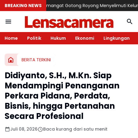
BREAKING NEWS
Semangat Gotong Royong Menyelimuti Kelurahan Opas
Home
Politik
Hukum
Ekonomi
Lingkungan
BERITA TERKINI
Didiyanto, S.H., M.Kn. Siap
Mendampingi Penanganan
Perkara Pidana, Perdata,
Bisnis, hingga Pertanahan
Secara Profesional
Juli 08, 2026
Baca kurang dari satu menit