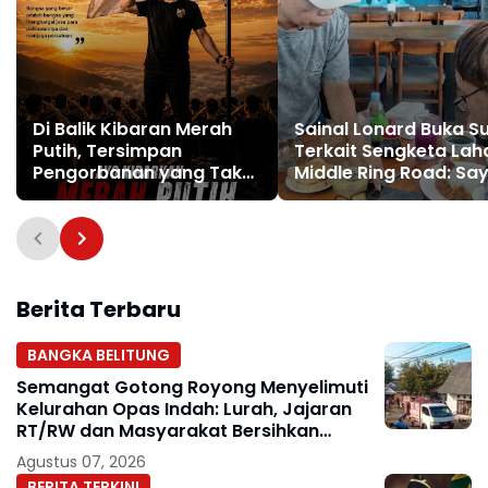
Di Balik Kibaran Merah
Sainal Lonard Buka S
Putih, Tersimpan
Terkait Sengketa Lah
Pengorbanan yang Tak
Middle Ring Road: Sa
Boleh Dilupakan
Pembeli Pertama, Bu
Makelar!
Berita Terbaru
BANGKA BELITUNG
Semangat Gotong Royong Menyelimuti
Kelurahan Opas Indah: Lurah, Jajaran
RT/RW dan Masyarakat Bersihkan
Lingkungan
Agustus 07, 2026
BERITA TERKINI