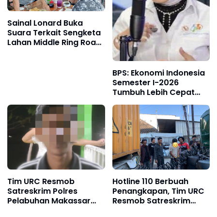
Sainal Lonard Buka
Suara Terkait Sengketa
Lahan Middle Ring Road:
Saya Pembeli Pertama,
Bukan Makelar!
BPS: Ekonomi Indonesia
Semester I-2026
Tumbuh Lebih Cepat
dari Tahun 2025q
Tim URC Resmob
Hotline 110 Berbuah
Satreskrim Polres
Penangkapan, Tim URC
Pelabuhan Makassar
Resmob Satreskrim
Berhasil Ungkap Kasus
Polres Pelabuhan