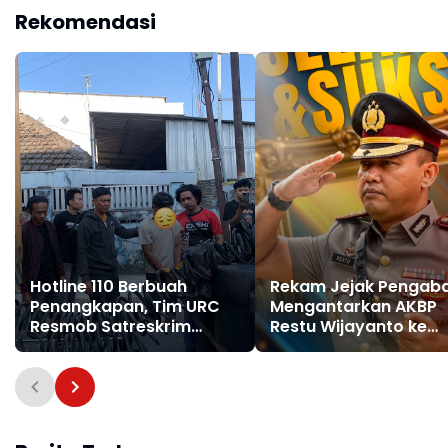
Dugaan Kekerasan
Makassar Bekuk Pelaku
Rekomendasi
Seksual
Pencurian
Hotline 110 Berbuah
Rekam Jejak Pengab
Penangkapan, Tim URC
Mengantarkan AKBP
Resmob Satreskrim
Restu Wijayanto ke
Polres Pelabuhan
Jabatan Strategis di
Makassar Bekuk Pelaku
Divhubinter Polri
Pencurian