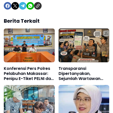
Berita Terkait
Konferensi Pers Polres
Transparansi
Pelabuhan Makassar:
Dipertanyakan,
Penipu E-Tiket PELNI dan
Sejumlah Wartawan
Calo Tiket Kapal Resmi
Diduga Diblokir oleh
Ditangkap
Kapolsek Camplong