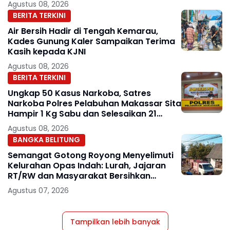
Agustus 08, 2026
BERITA TERKINI
Air Bersih Hadir di Tengah Kemarau,
Kades Gunung Kaler Sampaikan Terima
Kasih kepada KJNI
Agustus 08, 2026
BERITA TERKINI
Ungkap 50 Kasus Narkoba, Satres
Narkoba Polres Pelabuhan Makassar Sita
Hampir 1 Kg Sabu dan Selesaikan 21
Perkara Lewat Restorative Justice
Agustus 08, 2026
BANGKA BELITUNG
Semangat Gotong Royong Menyelimuti
Kelurahan Opas Indah: Lurah, Jajaran
RT/RW dan Masyarakat Bersihkan
Lingkungan
Agustus 07, 2026
Tampilkan lebih banyak