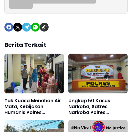
Berita Terkait
Tak Kuasa Menahan Air
Ungkap 50 Kasus
Mata, Kebijakan
Narkoba, Satres
Humanis Polres
Narkoba Polres
Pelabuhan Makassar
Pelabuhan Makassar
Pertemukan Tahanan
Sita Hampir 1 Kg Sabu
dengan Keluarga di Hari
dan Selesaikan 21