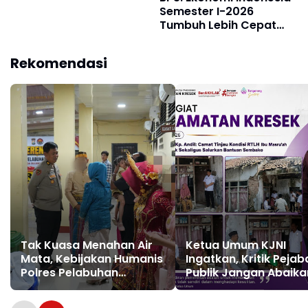
Semester I-2026
Tumbuh Lebih Cepat
dari Tahun 2025q
Rekomendasi
Tak Kuasa Menahan Air
Ketua Umum KJNI
Mata, Kebijakan Humanis
Ingatkan, Kritik Pejab
Polres Pelabuhan
Publik Jangan Abaika
Makassar Pertemukan
Fakta di Lapangan
Tahanan dengan