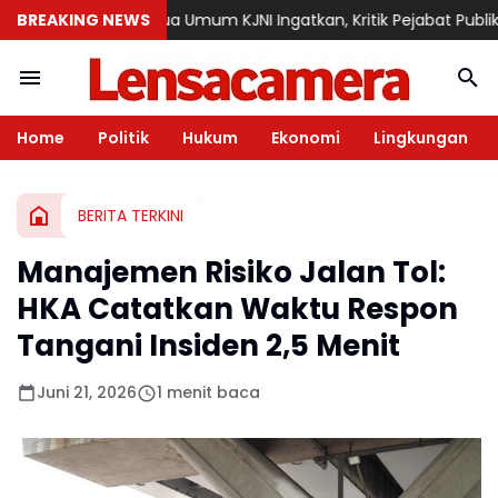
BREAKING NEWS
Ketua Umum KJNI Ingatkan, Kritik Pejabat Publik Jangan
Home
Politik
Hukum
Ekonomi
Lingkungan
BERITA TERKINI
Manajemen Risiko Jalan Tol:
HKA Catatkan Waktu Respon
Tangani Insiden 2,5 Menit
Juni 21, 2026
1 menit baca