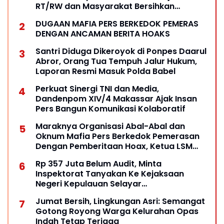
RT/RW dan Masyarakat Bersihkan
Lingkungan
DUGAAN MAFIA PERS BERKEDOK PEMERAS
DENGAN ANCAMAN BERITA HOAKS
Santri Diduga Dikeroyok di Ponpes Daarul
Abror, Orang Tua Tempuh Jalur Hukum,
Laporan Resmi Masuk Polda Babel
Perkuat Sinergi TNI dan Media,
Dandenpom XIV/4 Makassar Ajak Insan
Pers Bangun Komunikasi Kolaboratif
Maraknya Organisasi Abal-Abal dan
Oknum Mafia Pers Berkedok Pemerasan
Dengan Pemberitaan Hoax, Ketua LSM
Forum Rakyat Bersatu Minta Aparat
Rp 357 Juta Belum Audit, Minta
Bertindak
Inspektorat Tanyakan Ke Kejaksaan
Negeri Kepulauan Selayar
Keberadaannya
Jumat Bersih, Lingkungan Asri: Semangat
Gotong Royong Warga Kelurahan Opas
Indah Tetap Terjaga