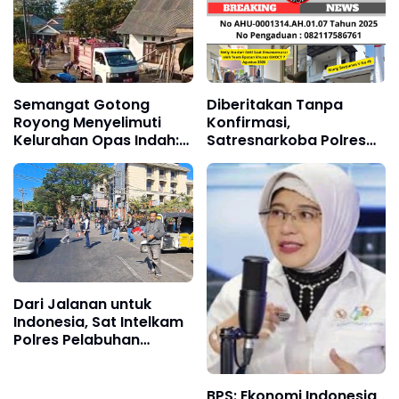
Pernikahan
Perkara Lewat
Restorative Justice
Semangat Gotong
Diberitakan Tanpa
Royong Menyelimuti
Konfirmasi,
Kelurahan Opas Indah:
Satresnarkoba Polres
Lurah, Jajaran RT/RW
Cimahi dan Yayasan
dan Masyarakat
Ultra Jadi Korban
Bersihkan Lingkungan
Narasi Sepihak
Dari Jalanan untuk
Indonesia, Sat Intelkam
Polres Pelabuhan
Makassar dan Bajaj
Maxim Tebar Semangat
Merah Putih
BPS: Ekonomi Indonesia