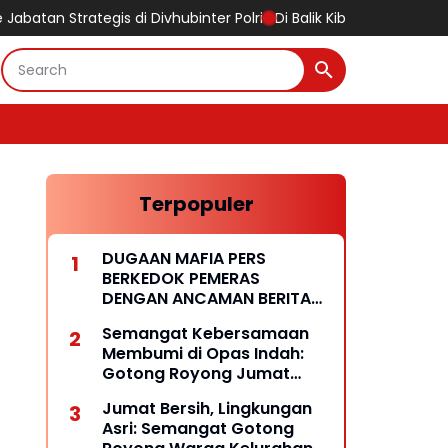
egis di Divhubinter Polri
Di Balik Kibaran Merah Putih, Tersi
Terpopuler
DUGAAN MAFIA PERS
BERKEDOK PEMERAS
DENGAN ANCAMAN BERITA
HOAKS
Semangat Kebersamaan
Membumi di Opas Indah:
Gotong Royong Jumat
Wujud Lingkungan Bersih
Jumat Bersih, Lingkungan
dan Rukun
Asri: Semangat Gotong