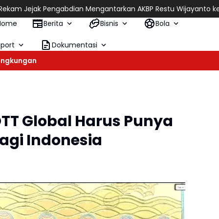
 Pengabdian Mengantarkan AKBP Restu Wijayanto ke Jabatan Strat
Home
Berita
Bisnis
Bola
Sport
Dokumentasi
ingkungan
OTT Global Harus Punya
bagi Indonesia