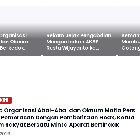
Organisasi
Rekam Jejak Pengabdian
Seman
 dan Oknum
Mengantarkan AKBP
Membum
 Berkedok
Restu Wijayanto ke
Goton
n Dengan
Jabatan Strategis di
Wujud 
an Hoax, Ketua
Divhubinter Polri
dan Ru
 Rakyat
nta Aparat
KINI
 Organisasi Abal-Abal dan Oknum Mafia Pers
 Pemerasan Dengan Pemberitaan Hoax, Ketua
m Rakyat Bersatu Minta Aparat Bertindak
 2026