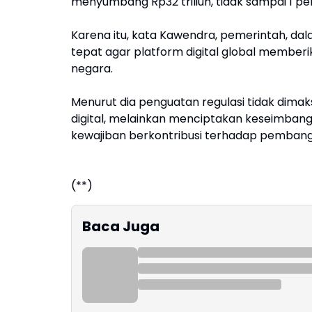
menyumbang Rp32 triliun, tidak sampai 1 pe
Karena itu, kata Kawendra, pemerintah, dal
tepat agar platform digital global memberik
negara.
Menurut dia penguatan regulasi tidak dim
digital, melainkan menciptakan keseimba
kewajiban berkontribusi terhadap pembang
(**)
Baca Juga