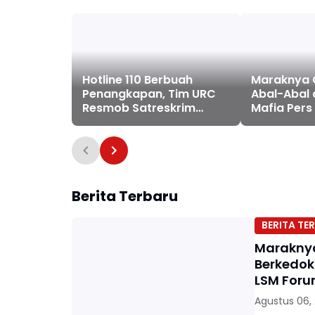
Hotline 110 Berbuah
Maraknya 
Penangkapan, Tim URC
Abal-Abal
Resmob Satreskrim
Mafia Pers
Polres Pelabuhan
Pemerasa
Makassar Bekuk Pelaku
Pemberita
Pencurian
LSM Forum
Bersatu Mi
Bertindak
Berita Terbaru
BERITA TER
Maraknya
Berkedok
LSM Foru
Agustus 06,