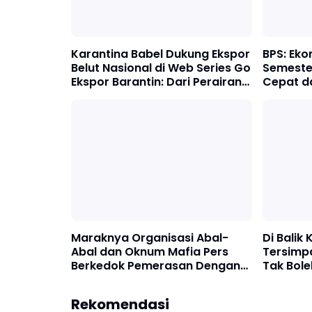
Karantina Babel Dukung Ekspor
BPS: Eko
Belut Nasional di Web Series Go
Semeste
Ekspor Barantin: Dari Perairan
Cepat d
Lokal Menuju Pasar Dunia
Maraknya Organisasi Abal-
Di Balik
Abal dan Oknum Mafia Pers
Tersimp
Berkedok Pemerasan Dengan
Tak Bole
Pemberitaan Hoax, Ketua LSM
Forum Rakyat Bersatu Minta
Rekomendasi
Aparat Bertindak