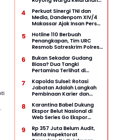
Royong Warga Kelurahan
Opas Indah Tetap Terjaga
Perkuat Sinergi TNI dan
Media, Dandenpom XIV/4
Makassar Ajak Insan Pers
Bangun Komunikasi
Hotline 110 Berbuah
Kolaboratif
Penangkapan, Tim URC
Resmob Satreskrim Polres
Pelabuhan Makassar Bekuk
Bukan Sekadar Gudang
Pelaku Pencurian
Biasa? Dua Tangki
Pertamina Terlihat di
Halaman, Dugaan Praktik
Kapolda Sulsel: Rotasi
BBM Ilegal Diuji
Jabatan Adalah Langkah
ti
Pembinaan Karier dan
Penguatan Stabilitas
Karantina Babel Dukung
Kamtibmas
.
Ekspor Belut Nasional di
Web Series Go Ekspor
Barantin: Dari Perairan
Rp 357 Juta Belum Audit,
Lokal Menuju Pasar Dunia
Minta Inspektorat