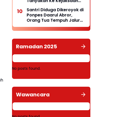
Tanyakan Ke Kejaksaan
Negeri Kepulauan Selayar
Santri Diduga Dikeroyok di
Keberadaannya
Ponpes Daarul Abror,
Orang Tua Tempuh Jalur
Hukum, Laporan Resmi
Masuk Polda Babel
Ramadan 2025
No posts found.
ah
Wawancara
No posts found.