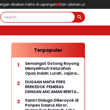
kan Fakta di Lapangan
Dari Jalanan untuk Indonesia, Sat Intel
Terpopuler
Semangat Gotong Royong
Menyelimuti Kelurahan
Opas Indah: Lurah, Jajaran
RT/RW dan Masyarakat
DUGAAN MAFIA PERS
Bersihkan Lingkungan
BERKEDOK PEMERAS
DENGAN ANCAMAN BERITA
HOAKS
Santri Diduga Dikeroyok di
Ponpes Daarul Abror,