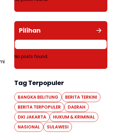
Pilihan
No posts found.
mi
Tag Terpopuler
BANGKA BELITUNG
BERITA TERKINI
BERITA TERPOPULER
DAERAH
DKI JAKARTA
HUKUM & KRIMINAL
NASIONAL
SULAWESI