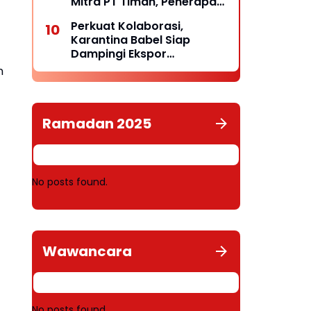
Mitra PT Timah, Penerapan
K3 dan Kelayakan
Perkuat Kolaborasi,
Operasional Disorot
Karantina Babel Siap
Dampingi Ekspor
Komoditas Unggulan
n
Belitung
Ramadan 2025
No posts found.
Wawancara
No posts found.