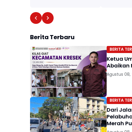
Berita Terbaru
BERITA TER
Ketua Um
Abaikan 
Agustus 08,
BERITA TER
Dari Jala
Pelabuha
Merah Pu
Agustus 08,