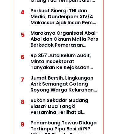
Orang Tua Tempuh Jalur
Hukum, Laporan Resmi
Perkuat Sinergi TNI dan
Masuk Polda Babel
Media, Dandenpom XIV/4
Makassar Ajak Insan Pers
Bangun Komunikasi
Maraknya Organisasi Abal-
Kolaboratif
Abal dan Oknum Mafia Pers
Berkedok Pemerasan
Dengan Pemberitaan Hoax,
Rp 357 Juta Belum Audit,
Ketua LSM Forum Rakyat
Minta Inspektorat
Bersatu Minta Aparat
Tanyakan Ke Kejaksaan
Bertindak
Negeri Kepulauan Selayar
Jumat Bersih, Lingkungan
Keberadaannya
Asri: Semangat Gotong
Royong Warga Kelurahan
Opas Indah Tetap Terjaga
Bukan Sekadar Gudang
Biasa? Dua Tangki
Pertamina Terlihat di
Halaman, Dugaan Praktik
Penambang Tewas Diduga
BBM Ilegal Diuji
Tertimpa Pipa Besi di PIP